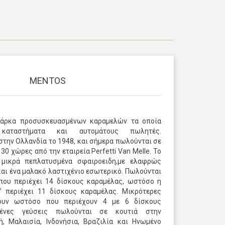
MENTOS
 μάρκα προσυσκευασμένων καραμελών τα οποία
καταστήματα και αυτομάτους πωλητές.
την Ολλανδία το 1948, και σήμερα πωλούνται σε
0 χώρες από την εταιρεία Perfetti Van Melle. Το
 μικρά πεπλατυσμένα σφαιροειδη,με ελαφρώς
αι ένα μαλακό λαστιχένιο εσωτερικό. Πωλούνται
ου περιέχει 14 δίσκους καραμέλας, ωστόσο η
x’’ περιέχει 11 δίσκους καραμέλας. Μικρότερες
χουν ωστόσο που περιέχουν 4 με 6 δίσκους
μένες γεύσεις πωλούνται σε κουτιά στην
ή, Μαλαισία, Ινδονήσια, Βραζιλία και Ηνωμένο