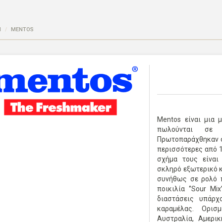
Η
MENTOS
Mentos είναι μια
πωλούνται σε 
Πρωτοπαράχθηκαν σ
περισσότερες από 13
σχήμα τους είναι
σκληρό εξωτερικό κ
συνήθως σε ρολό π
ποικιλία ‘’Sour Mi
διαστάσεις υπάρ
καραμέλας. Ορισ
Αυστραλία, Αμερικ